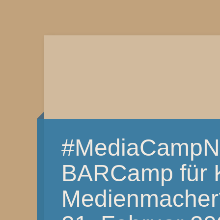
#MediaCampN
BARCamp für K
Medienmacher*